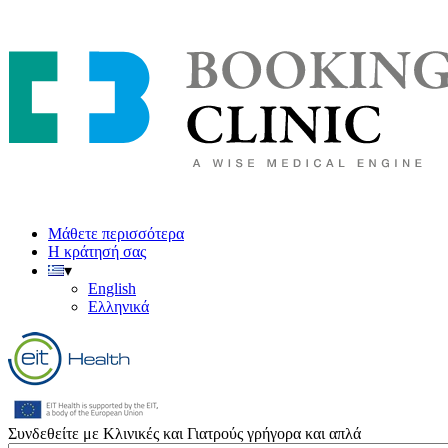
Skip
to
main
content
Μάθετε περισσότερα
Η κράτησή σας
▾
English
Ελληνικά
Συνδεθείτε με Κλινικές και Γιατρούς γρήγορα και απλά