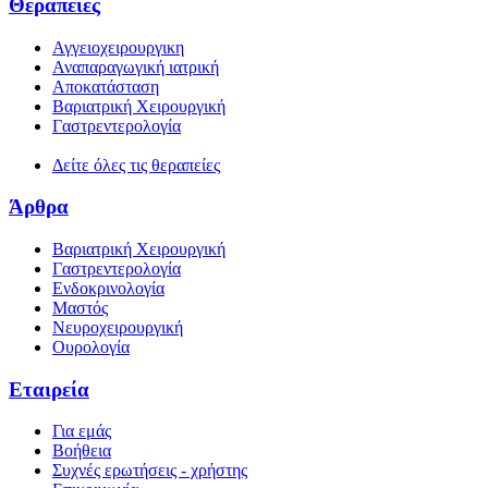
Θεραπείες
Αγγειοχειρουργικη
Αναπαραγωγική ιατρική
Αποκατάσταση
Βαριατρική Χειρουργική
Γαστρεντερολογία
Δείτε όλες τις θεραπείες
Άρθρα
Βαριατρική Χειρουργική
Γαστρεντερολογία
Ενδοκρινολογία
Μαστός
Νευροχειρουργική
Ουρολογία
Εταιρεία
Για εμάς
Βοήθεια
Συχνές ερωτήσεις - χρήστης