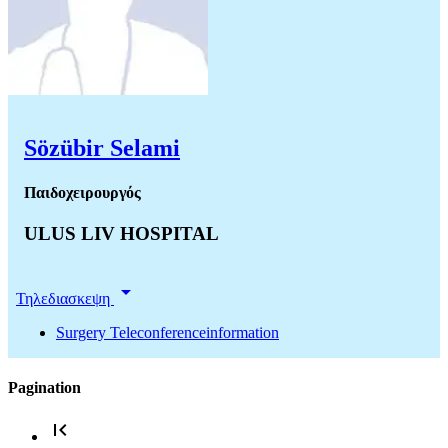
Sözübir Selami
Παιδοχειρουργός
ULUS LIV HOSPITAL
arrow_drop_down
Τηλεδιασκεψη
Surgery Teleconferenceinformation
Pagination
first_page