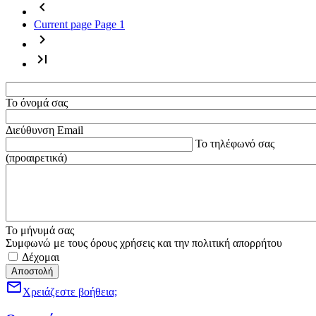
chevron_left
Current page Page
1
chevron_right
last_page
Το όνομά σας
Διεύθυνση Email
Το τηλέφωνό σας
(προαιρετικά)
Το μήνυμά σας
Συμφωνώ με τους όρους χρήσεις και την πολιτική απορρήτου
Δέχομαι
mail_outline
Χρειάζεστε βοήθεια;