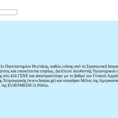
ο Πανεπιστημίου Θες/νίκης, καθώς επίσης από τη Στρατιωτική Ιατρ
 σχέσεις και επισκέπτεται ετησίως. Διετέλεσε διευθυντής Υγειονομικ
ής στο 424 ΓΣΝΕ και αποστρατεύτηκε με το βαθμό του Γενικού Αρχιάτ
ικής Χειρουργικής (www.herpas.gr) και υποψήφιο Μέλος της Αμερικανι
 και της EUROMEDICA Ρόδου.