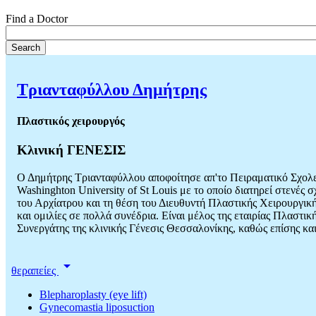
Find a Doctor
Τριανταφύλλου Δημήτρης
Πλαστικός χειρουργός
Κλινική ΓΕΝΕΣΙΣ
Ο Δημήτρης Τριανταφύλλου αποφοίτησε απ'το Πειραματικό Σχολεί
Washinghton University of St Louis με το οποίο διατηρεί στενές
του Αρχίατρου και τη θέση του Διευθυντή Πλαστικής Χειρουργικ
και ομιλίες σε πολλά συνέδρια. Είναι μέλος της εταιρίας Πλαστ
Συνεργάτης της κλινικής Γένεσις Θεσσαλονίκης, καθώς επίσης
arrow_drop_down
θεραπείες
Blepharoplasty (eye lift)
Gynecomastia liposuction