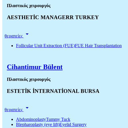
Πλαστικός χειρουργός
AESTHETİC MANAGERR TURKEY
arrow_drop_down
θεραπείες
Follicular Unit Extraction (FUE)FUE Hair Transplantation
Cihantimur Bülent
Πλαστικός χειρουργός
ESTETİK İNTERNATİONAL BURSA
arrow_drop_down
θεραπείες
AbdominoplastyTummy Tuck
Blepharoplasty (eye lift)Eyelid Surgery