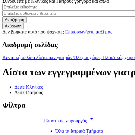
Συνδεθείτε με Κλινικές και Γιατρούς γρήγορα και απλά
Δεν βρήκατε αυτό που ψάχνατε;
Επικοινωνήστε μαζί μας
Διαδρομή σελίδας
Κεντρική σελίδα
λίστα-των-γιατρών
Όλες οι χώρες
Πλαστικός χειρο
Λίστα των εγγεγραμμένων γιατ
Δειτε Κλινικες
Δειτε Γιατρους
Φίλτρα
arrow_drop_down
Πλαστικός χειρουργός
Όλα τα Ιατρικά Τμήματα