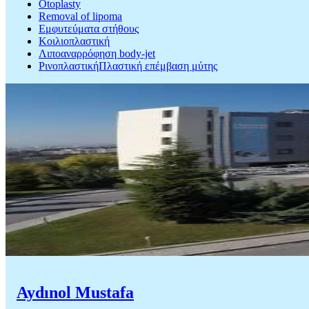
Otoplasty
Removal of lipoma
Εμφυτεύματα στήθους
Κοιλιοπλαστική
Λιποαναρρόφηση body-jet
ΡινοπλαστικήΠλαστική επέμβαση μύτης
Aydınol Mustafa