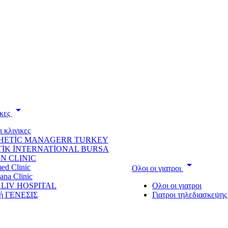
arrow_drop_down
ικες
ι κλινικες
HETİC MANAGERR TURKEY
TİK İNTERNATİONAL BURSA
N CLINIC
arrow_drop_down
ed Clinic
Oλοι οι γιατροι
ana Clinic
 LIV HOSPITAL
Oλοι οι γιατροι
κή ΓΕΝΕΣΙΣ
Γιατροι τηλεδιασκεψης