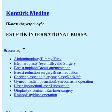
Kantürk Medine
Πλαστικός χειρουργός
ESTETİK İNTERNATİONAL BURSA
arrow_drop_down
θεραπείες
AbdominoplastyTummy Tuck
Blepharoplasty (eye lift)Eyelid Surgery
Breast implantsBreast augmentation
Breast reduction surgeryBreast reduction
Cervicoplasty and platysmaplastyNeck lift
Gynecomastia liposuctionGynecomastia operation
Laser liposuctionLaser Liposuction
OtoplastyProminent Ear laser surgery
RhinoplastyNose operation