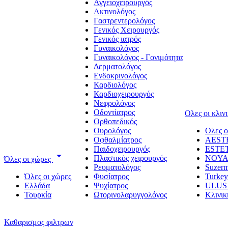
Αγγειοχειρουργός
Ακτινολόγος
Γαστρεντερολόγος
Γενικός Χειρουργός
Γενικός ιατρός
Γυναικολόγος
Γυναικολόγος - Γονιμότητα
Δερματολόγος
Ενδοκρινολόγος
Καρδιολόγος
Καρδιοχειρουργός
Νεφρολόγος
Οδοντίατρος
Oλες οι κλιν
Ορθοπεδικός
Ουρολόγος
Oλες ο
Οφθαλμίατρος
AEST
Παιδοχειρουργός
ESTE
arrow_drop_down
Πλαστικός χειρουργός
NOYA
Όλες οι χώρες
Ρευματολόγος
Suzerm
Όλες οι χώρες
Φυσίατρος
Turkey
Ελλάδα
Ψυχίατρος
ULUS
Τουρκία
Ωτορινολαρυγγολόγος
Κλινι
Καθαρισμος φιλτρων