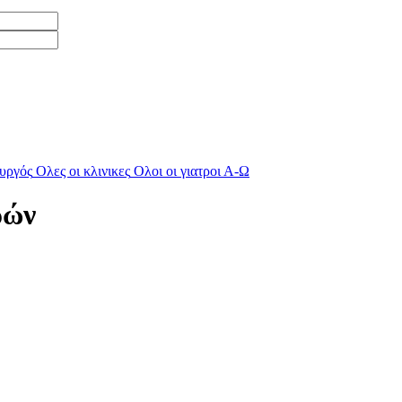
υργός
Oλες οι κλινικες
Oλοι οι γιατροι
Α-Ω
ρών