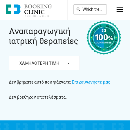
Skip
to
main
content
Αναπαραγωγική
ιατρική θεραπείες
arrow_drop_down
ΧΑΜΗΛΌΤΕΡΗ ΤΙΜΉ
Δεν βρήκατε αυτό που ψάχνατε;
Επικοινωνήστε μας
Δεν βρέθηκαν αποτελέσματα.