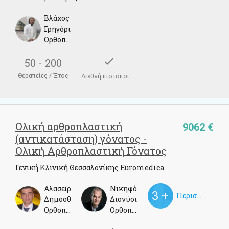
Βλάχος
Γρηγόριος
Ορθοπαιδικός Χειρουργός
check
50 - 200
Θεραπείες / Έτος
Διεθνή πιστοποιητικά
Ολική αρθροπλαστική
9062 €
(αντικατάσταση) γόνατος -
Ολική Αρθροπλαστική Γόνατος
Γενική Κλινική Θεσσαλονίκης Euromedica
Αλασεϊρλής
Νικηφόρος
Περισσότεροι γιατροί
Δημοσθένης
Διονύσιος
Ορθοπεδικός
Ορθοπεδικός Χειρούργος, Αθλητίατρος