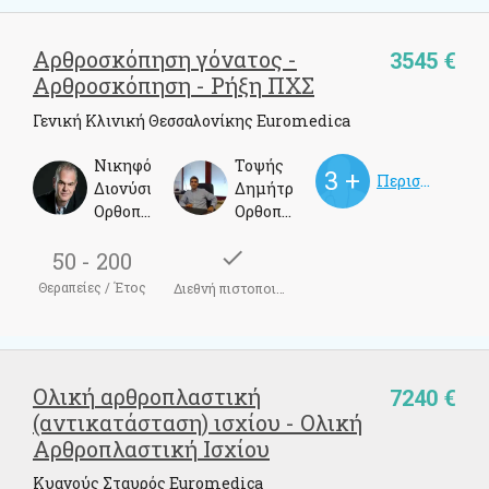
Αρθροσκόπηση γόνατος -
3545 €
Αρθροσκόπηση - Ρήξη ΠΧΣ
Γενική Κλινική Θεσσαλονίκης Euromedica
Νικηφόρος
Τοψής
Περισσότεροι γιατροί
Διονύσιος
Δημήτριος
Ορθοπεδικός Χειρούργος, Αθλητίατρος
Ορθοπεδικός
check
50 - 200
Θεραπείες / Έτος
Διεθνή πιστοποιητικά
Ολική αρθροπλαστική
7240 €
(αντικατάσταση) ισχίου - Ολική
Αρθροπλαστική Ισχίου
Κυανούς Σταυρός Euromedica