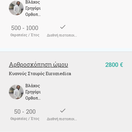
Βλάχος
Γρηγόριος
Ορθοπαιδικός Χειρουργός
check
500 - 1000
Θεραπείες / Έτος
Διεθνή πιστοποιητικά
Αρθροσκόπηση ώμου
2800 €
Κυανούς Σταυρός Euromedica
Βλάχος
Γρηγόριος
Ορθοπαιδικός Χειρουργός
check
50 - 200
Θεραπείες / Έτος
Διεθνή πιστοποιητικά