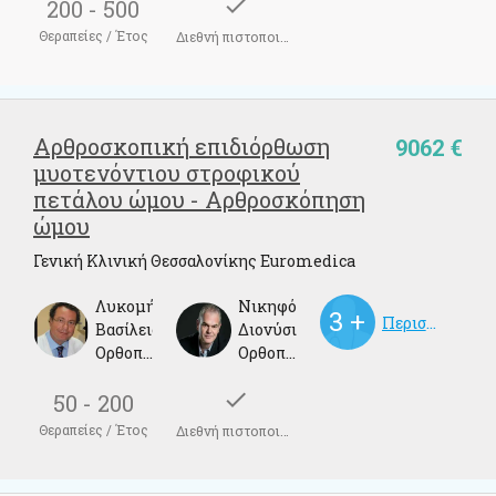
check
200 - 500
Θεραπείες / Έτος
Διεθνή πιστοποιητικά
Αρθροσκοπική επιδιόρθωση
9062 €
μυοτενόντιου στροφικού
πετάλου ώμου - Αρθροσκόπηση
ώμου
Γενική Κλινική Θεσσαλονίκης Euromedica
Λυκομήτρος
Νικηφόρος
Περισσότεροι γιατροί
Βασίλειος
Διονύσιος
Ορθοπεδικός
Ορθοπεδικός Χειρούργος, Αθλητίατρος
check
50 - 200
Θεραπείες / Έτος
Διεθνή πιστοποιητικά