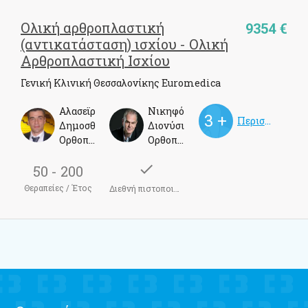
Ολική αρθροπλαστική
9354 €
(αντικατάσταση) ισχίου - Ολική
Αρθροπλαστική Ισχίου
Γενική Κλινική Θεσσαλονίκης Euromedica
Αλασεϊρλής
Νικηφόρος
Περισσότεροι γιατροί
Δημοσθένης
Διονύσιος
Ορθοπεδικός
Ορθοπεδικός Χειρούργος, Αθλητίατρος
check
50 - 200
Θεραπείες / Έτος
Διεθνή πιστοποιητικά