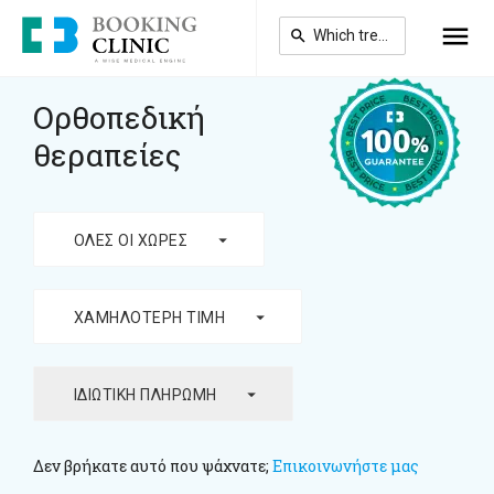
Skip
to
main
content
Ορθοπεδική
θεραπείες
arrow_drop_down
ΌΛΕΣ ΟΙ ΧΏΡΕΣ
arrow_drop_down
ΧΑΜΗΛΌΤΕΡΗ ΤΙΜΉ
arrow_drop_down
ΙΔΙΩΤΙΚΉ ΠΛΗΡΩΜΉ
Δεν βρήκατε αυτό που ψάχνατε;
Επικοινωνήστε μας