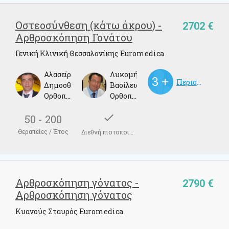
Οστεοσύνθεση (κάτω άκρου) -
2702 €
Αρθροσκόπηση Γονάτου
Γενική Κλινική Θεσσαλονίκης Euromedica
Αλασεϊρλής
Λυκομήτρος
Περισσότεροι γιατροί
Δημοσθένης
Βασίλειος
Ορθοπεδικός
Ορθοπεδικός
check
50 - 200
Θεραπείες / Έτος
Διεθνή πιστοποιητικά
Αρθροσκόπηση γόνατος -
2790 €
Αρθροσκόπηση γόνατος
Κυανούς Σταυρός Euromedica