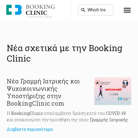
Skip
to
main
content
Νέα σχετικά με την Booking
Clinic
Νέα Γραμμή Ιατρικής και
Ψυχοκοινωνικής
Υποστήριξης στην
BookingClinic.com
Η
BookingClinic
αναλαμβάνει δράση κατά του
COVID
-19
και ανακοινώνει την προσθήκη της νέας
Γραμμής Ιατρικής
και Ψυχοκοινωνικής Υποστήριξης
στην πλατφόρμα της, η
Διαβάστε περισσότερα
οποία δημιουργήθηκε από τις Μη Κυβερνητικές