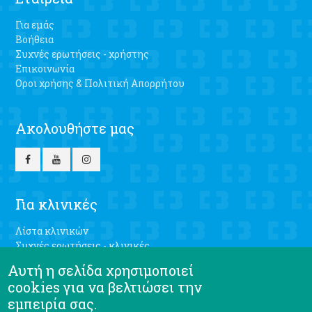
Για εμάς
Βοήθεια
Συχνές ερωτήσεις - χρήστης
Επικοινωνία
Οροι χρήσης & Πολιτική Απορρήτου
Ακολουθήστε μας
Για κλινικές
Λίστα κλινικών
Συχνές ερωτήσεις - κλινικές
Γραφτείτε δωρεάν
Αυτή η σελίδα χρησιμοποιεί
Σύνδεση
cookies για να βελτιώσει την
εμπειρία σας.