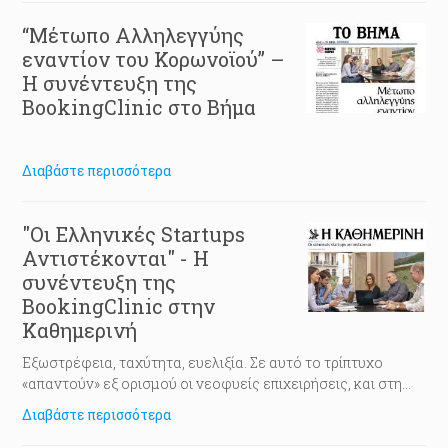
Οργανώσεις
Γιατροί του Κόσμου
,
ΙΑΣΙΣ
και
ActionAid
με
σκοπό
την υποστήριξη των ανθρώπων που ανήκουν σε
“Μέτωπο Αλληλεγγύης
ευπαθείς ομάδες και την αποσυμφόρηση και ανακούφιση
εναντίον του Κορωνοϊού” –
του Εθνικού Συστήματος Υγείας.
Η συνέντευξη της
BookingClinic στο Βήμα
Διαβάστε περισσότερα
"Οι Ελληνικές Startups
Αντιστέκονται" - Η
συνέντευξη της
BookingClinic στην
Καθημερινή
Εξωστρέφεια, ταχύτητα, ευελιξία. Σε αυτό το τρίπτυχο
«απαντούν» εξ ορισμού οι νεοφυείς επιχειρήσεις, και στη
δεδομένη χρονική συγκυρία καλούνται όχι απλώς να
Διαβάστε περισσότερα
σκεφτούν δημιουργικά, αλλά να επαναξιολογήσουν το
επιχειρηματικό τους μοντέλο και πιθανώς να το εξελίξουν