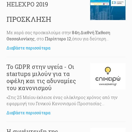
HELEXPO 2019
ΠΡΟΣΚΛΗΣΗ
Με χαρά σας προσκαλούμε στην
84η Διεθνή Έκθεση
Θεσσαλονίκης
, στο
Περίπτερο 12
,όπου για δεύτερη
συνεχόμενη χρονιά, η
BookingClinic
είναι μία από τις
Διαβάστε περισσότερα
καινοτόμες εταιρείες που προσκλήθηκαν να συμμετάσχουν
στη 2η διοργάνωση του θεματικού πάρκου
Digital Greece
.
Το GDPR στην υγεία - Οι
startups μιλούν για τα
οφέλη και τις αδυναμίες
του κανονισμού
«Στις 25 Μαΐου έκλεισε ένας ολόκληρος χρόνος από την
εφαρμογή του Γενικού Κανονισμού Προστασίας
Δεδομένων (GDPR). Έχοντας ήδη αναλύσει την εικόνα που
Διαβάστε περισσότερα
έχει σχηματιστεί μέχρι σήμερα, απευθυνθήκαμε σε δύο
ελληνικές startups που σχετίζονται με έναν ευαίσθητο
χώρο, εκείνον της υγείας, για να μας δώσουν μια εικόνα από
Η συνέντευξη της