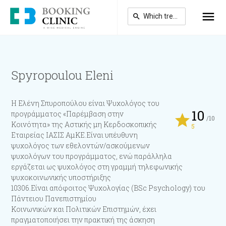
Skip
to
main
content
Spyropoulou Eleni
Η Ελένη Σπυροπούλου είναι Ψυχολόγος του
10
προγράμματος «Παρέμβαση στην
star
/10
Κοινότητα» της Αστικής μη Κερδοσκοπικής
5
Εταιρείας ΙΑΣΙΣ ΑμΚΕ.Είναι υπέυθυνη
ψυχολόγος των εθελοντών/ασκούμενων
ψυχολόγων του προγράμματος, ενώ παράλληλα
εργάζεται ως ψυχολόγος στη γραμμή τηλεφωνικής
ψυχοκοινωνικής υποστήριξης
10306.Είναι απόφοιτος Ψυχολογίας (BSc Psychology) του
Πάντειου Πανεπιστημίου
Κοινωνικών και Πολιτικών Επιστημών, έχει
πραγματοποιήσει την πρακτική της άσκηση