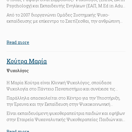
Psychology) και Εκπαιδευτής Ενηλίκων (ΕΑΠ, M.Ed in Adult
Education). Έχει ειδίκευση στην Συστημική Προσέγγιση από
Από το 2007 διοργανώνει Ομάδες Συστημικής Ψυχο-
το Αθηναικό Κέντρο Μελέτης του Ανθρώπου (ΑΚΜΑ), ενώ
εκπαίδευσης με επίκεντρο το Σχετίζεσθαι, την ανθρώπινη
έχει 22 χρόνια εμπειρία στην Συμβουλευτική και την Ψυχο-
διεργασία εκείνη μέσω της οποίας το άτομο
Εκπαίδευση.
κοινωνικοποιείται και κάνει σχέσεις.
Read more
Κούτρα Μαρία
Ψυχολόγος
Η Μαρία Κούτρα είναι Κλινική Ψυχολόγος, σπούδασε
Ψυχολογία στο Πάντειο Πανεπιστήμιο και συνέχισε τις
σπουδές της σε μεταπτυχιακό επίπεδο (MSc) στο
Παράλληλα απασχολείται στο Κέντρο για την Υποστήριξη,
Πρόγραμμα Μεταπτυχιακών Σπουδών “Κλινικής
την Έρευνα και την Εκπαίδευση στην Ψυχοκοινωνική
Ψυχολογίας” του Εθνικού και Καποδιστριακού
Ογκολογία (ΚΕΥΕΕΨΟ) της Ε.Α.Ε. έχοντας ως αντικείμενο
Είναι εκπαιδευόμενη ψυχοθεραπεύτρια παιδιών και εφήβων
Πανεπιστημίου Αθηνών. Εξειδικεύεται σε ζητήματα
εργασίας την ψυχοθεραπεία εφήβων και νέων ογκολογικών
στην Εταιρεία Ψυχαναλυτικής Ψυχοθεραπείας Παιδιών και
αγχωδών διαταραχών και ιδιαίτερα άγχους υγείας,
ασθενών, την συμβουλευτική των γονέων και των αδερφών
Εφήβων(ΕΨΨΠΕ) και εργάζεται ιδιωτικά με βάση της αρχές
διαταραχών διάθεσης και ψυχοσωματικών δυσκολιών.
των ασθενών, την ψυχοθεραπεία των επιβιωσάντων που
Read more
της ψυχαναλυτικής προσέγγισης με εφήβους και νέους