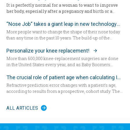
It is perfectly normal for a woman to want to improve
her body, especially after a pregnancy and birth or a
surgery. The way we feel about our body and appearance
is of major importance, key to the boost of self-
“Nose Job” takes a giant leap in new technology
confidence and good mood. There are solutions with
More people want to change the shape of their nose today
which you can correct any kind of imperfection
than any time in the past 10 years. The build-up of the
questioning the femininity of a woman, and achieve the
demand encourages new developments in technology
desired appearance.
which has never been as remarkable as today.
Personalize your knee replacement!
More than 600,000 knee-replacement surgeries are done
in the United States every year, and as Baby Boomers
continue to age, some say that figure will grow to 1 million
within the next decade. Patients are increasingly
The crucial role of patient age when calculating IOL power
choosing an option that allows doctors to build their
Refractive prediction error changes with a patient's age,
patient’s knees.
according to results from a prospective, cohort study. The
researchers suggest patient age should be taken into
Less than a year ago, climbing a flight of stairs would have
account when determining intraocular lens (IOL) power
been impossible for Amanda Fair-Evans. “I couldn’t even
ALL ARTICLES
for cataract surgery.
get out of the car, and I was like, ‘What is this?’” Fair-Evans
said. The pain in her left knee was unbearable. Fair-Evans
tried medication and cortisone shots and finally begged