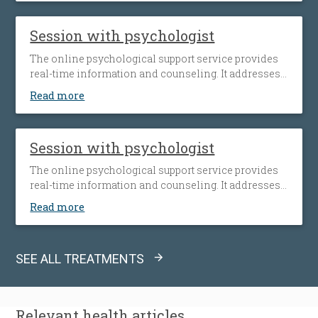
improving relationships with children, as well as
stress management.
Session with psychologist
The online psychological support service provides
real-time information and counseling. It addresses
issues related to mental health - such as work and
Read more
interpersonal relationships - with support for
improving relationships with children, as well as
stress management.
Session with psychologist
The online psychological support service provides
real-time information and counseling. It addresses
issues related to mental health - such as work and
Read more
interpersonal relationships - with support for
improving relationships with children, as well as
stress management.
SEE ALL TREATMENTS
Relevant
health articles