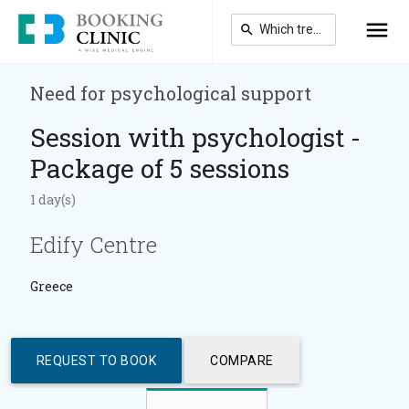
Skip
to
main
content
Need for psychological support
Session with psychologist -
Package of 5 sessions
1 day(s)
Edify Centre
Greece
REQUEST TO BOOK
COMPARE