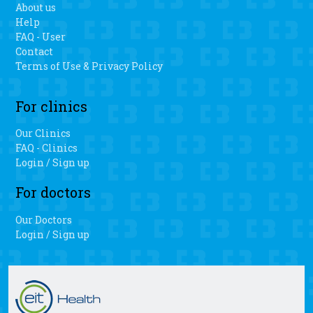
About us
there is a faster recovery, less blood loss and easier range
Help
of motion when patients have the personalized 3D knee
FAQ - User
surgery.
Contact
Terms of Use & Privacy Policy
For clinics
Our Clinics
FAQ - Clinics
Login / Sign up
For doctors
Our Doctors
Login / Sign up